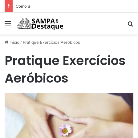
Como achar os melhores lugares para happy hour na sua região
Menu
Pr
Início
/
Pratique Exercícios Aeróbicos
Pratique Exercícios
Aeróbicos