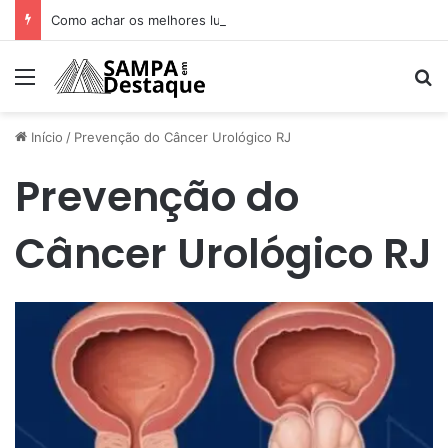
Como achar os melhores lugares para happy hour na sua região
Menu
Pr
Início
/
Prevenção do Câncer Urológico RJ
Prevenção do
Câncer Urológico RJ