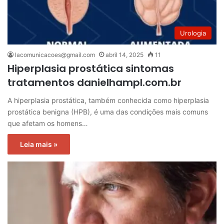
Urologia
lacomunicacoes@gmail.com
abril 14, 2025
11
Hiperplasia prostática sintomas
tratamentos danielhampl.com.br
A hiperplasia prostática, também conhecida como hiperplasia
prostática benigna (HPB), é uma das condições mais comuns
que afetam os homens…
Leia mais »