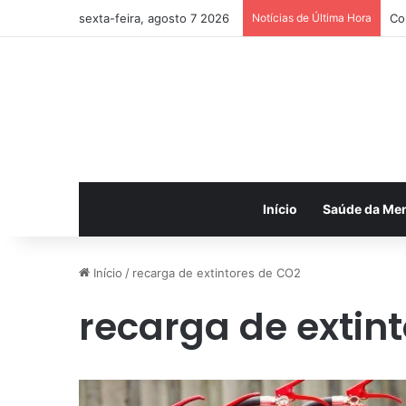
sexta-feira, agosto 7 2026
Notícias de Última Hora
Co
Início
Saúde da Me
Início
/
recarga de extintores de CO2
recarga de extin