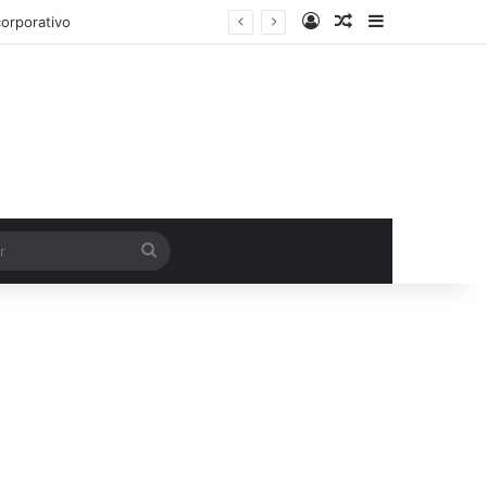
Entrar
Artigo aleatório
Barra Latera
orporativo
Procurar
por