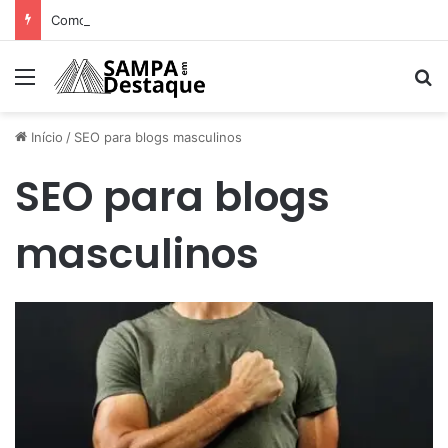
Como achar os melhores lugares para happy hour na sua região
Menu
Pr
Início
/
SEO para blogs masculinos
SEO para blogs
masculinos