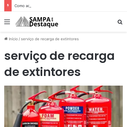
Como achar os melhores lugares para happy hour na sua região
Menu
Pr
Início
/
serviço de recarga de extintores
serviço de recarga
de extintores