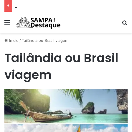
Como achar os melhores lugares para happy hour na sua região
Menu
Pr
Início
/
Tailândia ou Brasil viagem
Tailândia ou Brasil
viagem