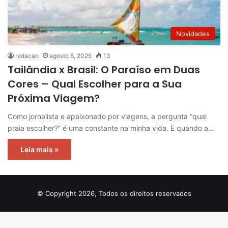
Novidades
redacao
agosto 6, 2025
13
Tailândia x Brasil: O Paraíso em Duas
Cores – Qual Escolher para a Sua
Próxima Viagem?
Como jornalista e apaixonado por viagens, a pergunta “qual
praia escolher?” é uma constante na minha vida. E quando a…
Leia mais »
© Copyright 2026, Todos os direitos reservados