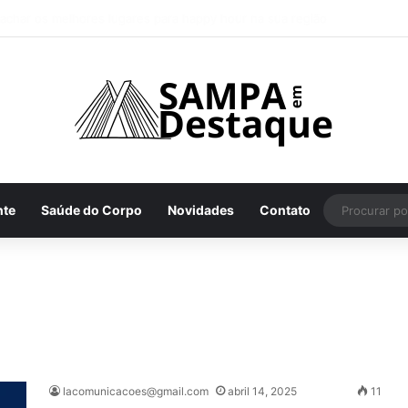
om entrada gratuita e acessível estreia no dia 12 de novembro
nte
Saúde do Corpo
Novidades
Contato
lacomunicacoes@gmail.com
abril 14, 2025
11