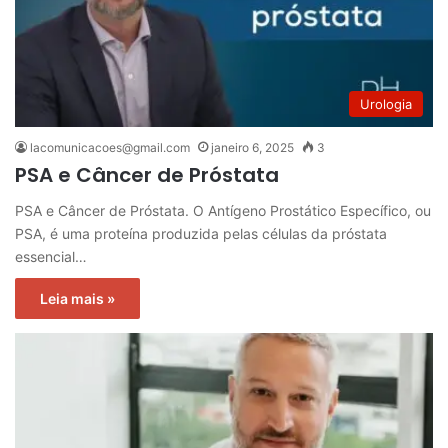
Urologia
lacomunicacoes@gmail.com
janeiro 6, 2025
3
PSA e Câncer de Próstata
PSA e Câncer de Próstata. O Antígeno Prostático Específico, ou
PSA, é uma proteína produzida pelas células da próstata
essencial…
Leia mais »