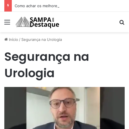
Como achar os melhores lugares para happy hour na sua região
Menu
Pr
Início
/
Segurança na Urologia
Segurança na
Urologia