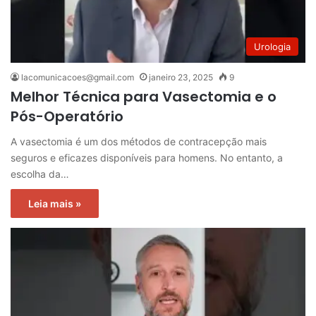
Urologia
lacomunicacoes@gmail.com
janeiro 23, 2025
9
Melhor Técnica para Vasectomia e o
Pós-Operatório
A vasectomia é um dos métodos de contracepção mais
seguros e eficazes disponíveis para homens. No entanto, a
escolha da…
Leia mais »