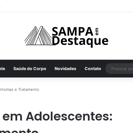
mo achar os melhores lugares para happy hour na sua região
nte
Saúde do Corpo
Novidades
Contato
intomas e Tratamento
r em Adolescentes: