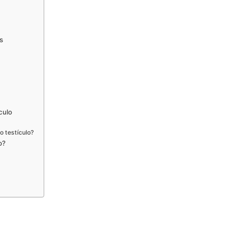
s
culo
 testículo?
o?