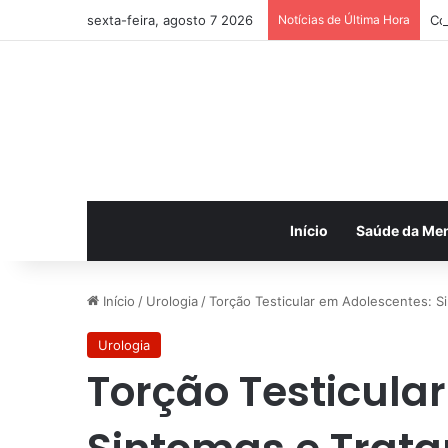
sexta-feira, agosto 7 2026
Notícias de Última Hora
Co
Início
Saúde da Me
Início
/
Urologia
/
Torção Testicular em Adolescentes: S
Urologia
Torção Testicula